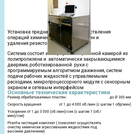
Установка предназначена для осуществления
операций химической очистки пластин и
удаления резистов.
Система состоит из корпуса с встроенной камерой из
полипропилена и автоматически закрывающимися
дверями, роботизированной руки с
программируемым алгоритмом движения, систем
подачи рабочих жидкостей с управляемыми
расходами, микропроцессорного модуля с сенсорным
экраном и сетевым интерфейсом.
Основные технические характеристики
Размер обрабатываемых пластин:
до Ø 300 мм
Скорость вращения:
от 1 до 4 000 об./мин (с шагом 1 обр/мин)
Ускорение от 1 до 3 000 (об./мин)/сек (с шагом 1 (об./
мин)/сек)
Piranha чистящий комплект ( позволяет осуществлять
очистку химически агрессивными жидкостями под
высоким давлением)